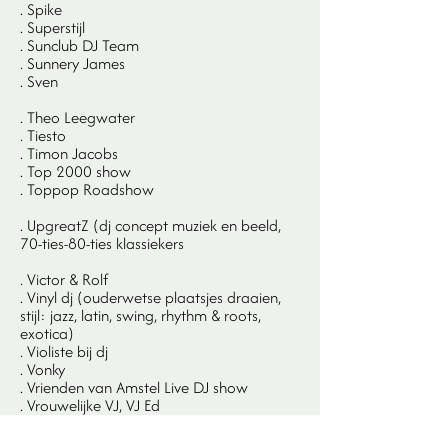
. Spike
. Superstijl
. Sunclub DJ Team
. Sunnery James
. Sven
. Theo Leegwater
. Tiesto
. Timon Jacobs
. Top 2000 show
. Toppop Roadshow
. UpgreatZ (dj concept muziek en beeld,
70-ties-80-ties klassiekers
. Victor & Rolf
. Vinyl dj (ouderwetse plaatsjes draaien,
stijl: jazz, latin, swing, rhythm & roots,
exotica)
. Violiste bij dj
. Vonky
. Vrienden van Amstel Live DJ show
. Vrouwelijke VJ, VJ Ed
. Wicked Jazz Sounds