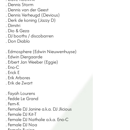
. Dennis Storm
. Dennis van der Geest
. Dennis Verheugd (Devious)
. Derk de koning (Jazzy D)
. Dimitri
. Dio & Geza
. DJ booths / discobarren
. Don Diablo
. Edmosphere (Edwin Nieuwenhuyse)
. Edwin Diergaarde
. Erbert Jan Weeber (Eggie)
. Eno-C
. Erick E
. Erik Arbores
. Erik de Zwart
. Fayah Lourens
. Fedde Le Grand
. Fem-K
. Female DJ Janine a.k.a. DJ Jlicious
. Female DJ Kit-T
. Female DJ Nathalie a.k.a. Eno-C
. Female DJ Noa
. Female Fusion