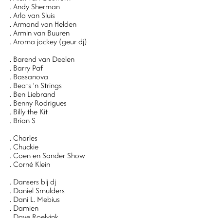
. Andy Sherman
. Arlo van Sluis
. Armand van Helden
. Armin van Buuren
. Aroma jockey (geur dj)
. Barend van Deelen
. Barry Paf
. Bassanova
. Beats 'n Strings
. Ben Liebrand
. Benny Rodrigues
. Billy the Kit
. Brian S
. Charles
. Chuckie
. Coen en Sander Show
. Corné Klein
. Dansers bij dj
. Daniel Smulders
. Dani L. Mebius
. Damien
. Dave Roelvink