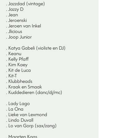
. Jazzdad (vintage)
. Jazzy D
. Jean
. Jeroenski
. Jeroen van Inkel
. Jlicious
. Joop Junior
. Katya Gabeli (violiste en DJ)
. Keanu
. Kelly Pfaff
. Kim Kaey
. Kit de Luca
. Kit-T
. Klubbheads
. Kraak en Smaak
. Kuddedieren (danc/dj/mc)
. Lady Lago
. La Ona
. Lieke van Lexmond
. Lindo Duvall
. Lo van Gorp (sax/zang)
. Maarten Kaas