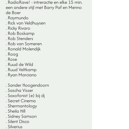
. RadioRave! - intreractie en elke 15 min.
een andere stijl met Barry Paf en Menno
de Boer
. Raymundo
. Rick van Veldhuysen
. Ricky Rivaro
. Rob Boskamp
. Rob Stenders
. Rob van Someren
. Ronald Molendijk
. Roog
. Rose
. Ruud de Wild
. Ruud Veltkamp
. Ryan Marciano
. Sander Hoogendoorn
. Sascha Visser
. Saxofonist (e) bij dj
. Secret Cinema
. Shermantology
. Sheila Hill
. Sidney Samson
. Silent Disco
. Silverius