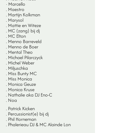
· Marcello
. Maestro
. Martijn Kolkman
. Marysol
. Mattie en Witeze
. MC (zang) bij dj
. MC Elton
. Menno Barreveld
. Menno de Boer
. Mental Theo
. Michael Pilarczyck
. Michel Weber
. Miljuschka
. Miss Bunty MC
. Miss Monica
. Monica Geuze
. Monica Kruse
. Nathalie aka DJ Eno-C
. Noa
. Patrick Kicken
. Percussionist(e) bij dj
. Phil Horneman
. Phalerieau DJ & MC Alainde Lon