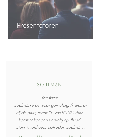
Presentatoren
SOULM3N
⭐⭐⭐⭐⭐

“Soulm3n was weer geweldig. Ik was er 
bij als gast, maar ‘It was HUGE’. Hier 
komt zeker een vervolg op. Ruud 
Duynisveld over optreden Soulm3n 
tijdens Sunday Brunch dinnershow in 