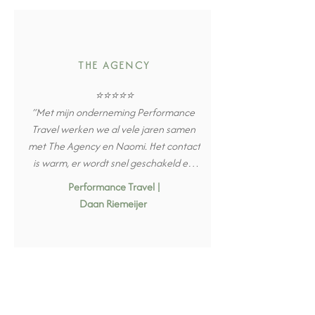
veroorzaakt door de regen, maar ik kan 
je verzekeren dat de sfeer er 
buitengewoon goed in zat.” Quote van 
Jarige Pim.
THE AGENCY
⭐⭐⭐⭐⭐

“Met mijn onderneming Performance 
Travel werken we al vele jaren samen 
met The Agency en Naomi. Het contact 
is warm, er wordt snel geschakeld en 
mee gedacht hoe de avonden kunnen 
Performance Travel |
worden ingevuld.”
Daan Riemeijer