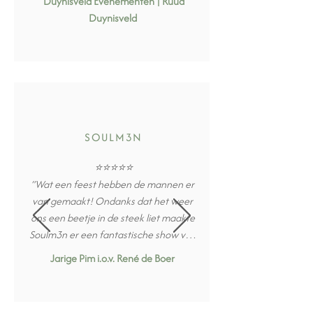
Duynisveld Evenementen |
Ruud
de Hoek van Holland.”
Duynisveld
SOULM3N
⭐⭐⭐⭐⭐

“Wat een feest hebben de mannen er 
van gemaakt! Ondanks dat het weer 
ons een beetje in de steek liet maakte 
Soulm3n er een fantastische show van 
en het zou mij niet verbazen als er 
Jarige Pim i.o.v. René de Boer
hierdoor meer boekingen volgen. Top 
bedankt en tot een volgende keer. De 
afstand naar het publiek werd 