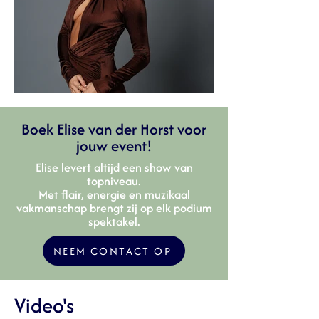
Boek Elise van der Horst voor
jouw event!
Elise levert altijd een show van
topniveau.
Met flair, energie en muzikaal
vakmanschap brengt zij op elk podium
spektakel.
NEEM CONTACT OP
Video's